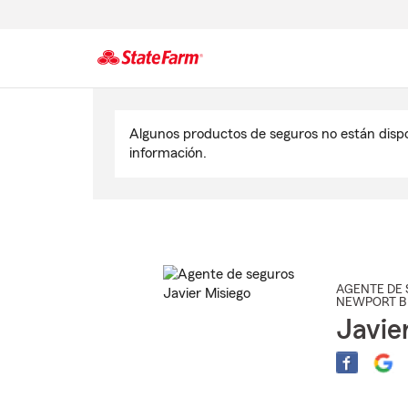
Comienzo
del
Algunos productos de seguros no están disp
contenido
información.
principal
AGENTE DE 
NEWPORT B
Javie