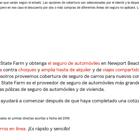
 que varían según el estado. Las opciones de cobertura son seleccionadas por el cliente y la disponib
, pero en ese caso el descuento por dos o más compras de diferentes líneas de seguro no aplicará. 
n State Farm y obtenga
el seguro de automóviles
en Newport Beach,
a
contra
choques
y
amplia hasta de alquiler
y de
viajes compartid
nosotros proveemos cobertura de seguro de carros para nuevos con
e State Farm es el proveedor de seguro de automóviles más grand
 pólizas de seguro de automóviles y de vivienda.
 ayudará a comenzar después de que haya completado una cotizaci
sados en primas directas escritas a fecha del 2018.
rros en línea
. ¡Es rápido y sencillo!