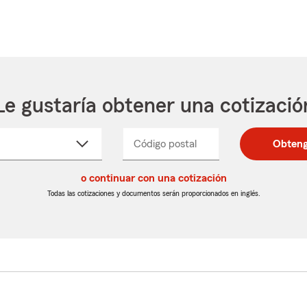
Le gustaría obtener una cotizació
cione
Código postal
Ingresa
Ingresa
Obteng
_____
un
un
re
código
código
cto
o continuar con una cotización
postal
postal
de
de
Todas las cotizaciones y documentos serán proporcionados en inglés.
egable
5
5
dígitos
dígitos