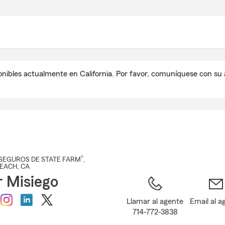
Pasar
al
contenido
principal
onibles actualmente en California. Por favor, comuníquese con s
®
SEGUROS DE STATE FARM
,
EACH
, CA
r Misiego
Llamar al agente
Email al a
714-772-3838