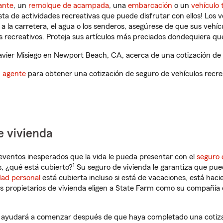
ante
, un
remolque de acampada
, una
embarcación
o un
vehículo 
ista de actividades recreativas que puede disfrutar con ellos! Los 
a la carretera, el agua o los senderos, asegúrese de que sus vehí
 recreativos. Proteja sus artículos más preciados dondequiera qu
vier Misiego en Newport Beach, CA, acerca de una cotización de s
n agente
para obtener una cotización de seguro de vehículos recre
e vivienda
eventos inesperados que la vida le pueda presentar con el
seguro 
1
 ¿qué está cubierto?
Su seguro de vivienda le garantiza que pued
dad personal
está cubierta incluso si está de vacaciones, está haci
propietarios de vivienda eligen a State Farm como su compañía 
 ayudará a comenzar después de que haya completado una cotizac